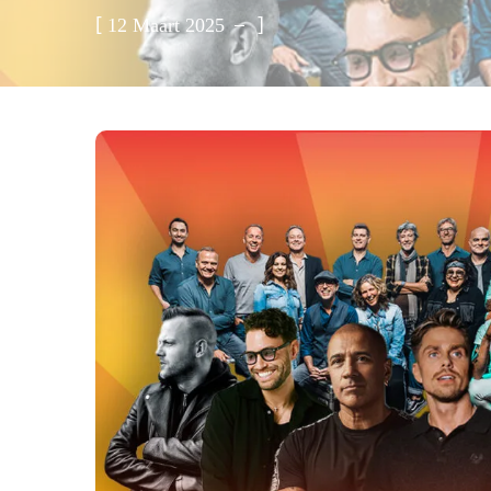
[
]
12 Maart 2025