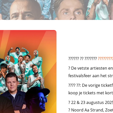
?????? ?? ???????
????????
? De vetste artiesten 
festivalsfeer aan het st
???? ??: De vorige tick
koop je tickets met kort
? 22 & 23 augustus 202
? Noord Aa Strand, Zo