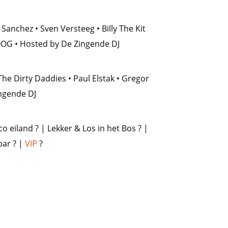
Sanchez • Sven Versteeg • Billy The Kit
OOG • Hosted by De Zingende DJ
he Dirty Daddies • Paul Elstak • Gregor
ingende DJ
co eiland ?️ | Lekker & Los in het Bos ? |
bar ? |
VIP
?