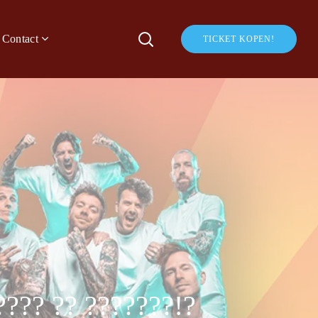
Contact
TICKET KOPEN!
???? ?? ???????!?