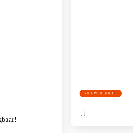
NIEUWSBERICHT
[
]
gbaar!