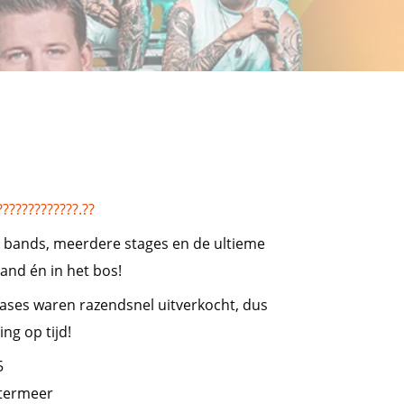
?????????????.??
en bands, meerdere stages en de ultieme
rand én in het bos!
etfases waren razendsnel uitverkocht, dus
ing op tijd!
5
etermeer