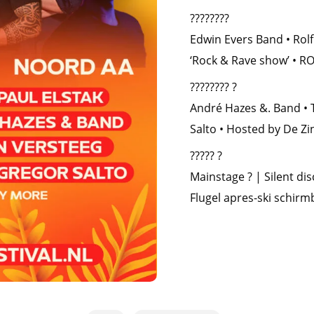
????????️
Edwin Evers Band • Rolf 
‘Rock & Rave show’ • R
???????? ?
André Hazes &. Band • T
Salto • Hosted by De Z
????? ?️
Mainstage ? | Silent dis
Flugel apres-ski schirm